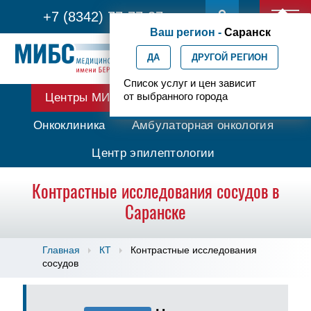
+7 (8342) 77-77-37
Ваш регион -
Саранск
ДА
ДРУГОЙ РЕГИОН
Список услуг и цен зависит
от выбранного города
Центры МИБС
Протонная терапия
Онкоклиника
Амбулаторная онкология
Центр эпилептологии
Контрастные исследования сосудов в
Саранске
Главная
КТ
Контрастные исследования
сосудов