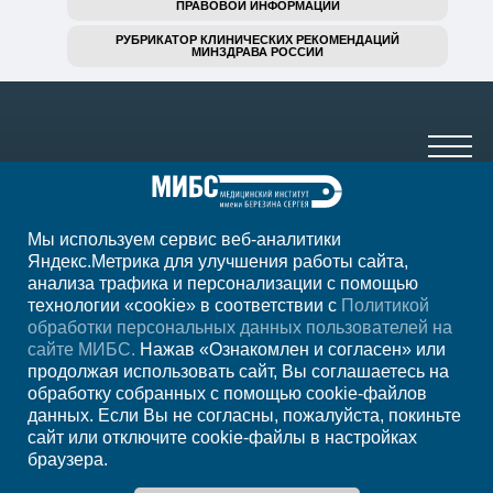
ПРАВОВОЙ ИНФОРМАЦИИ
РУБРИКАТОР КЛИНИЧЕСКИХ РЕКОМЕНДАЦИЙ
МИНЗДРАВА РОССИИ
Мы используем сервис веб-аналитики
+7 (8342) 77-77-37
Яндекс.Метрика для улучшения работы сайта,
анализа трафика и персонализации с помощью
ежедн. 7:00-23:00
технологии «cookie» в соответствии с
Политикой
обработки персональных данных пользователей на
Регион
Саранск
сайте МИБС.
Нажав «Ознакомлен и согласен» или
продолжая использовать сайт, Вы соглашаетесь на
обработку собранных с помощью cookie-файлов
Записаться на
данных. Если Вы не согласны, пожалуйста, покиньте
сайт или отключите cookie-файлы в настройках
прием
браузера.
Мы в социальных сетях